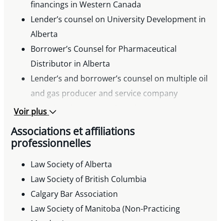
financings in Western Canada
Lender’s counsel on University Development in
Alberta
Borrower’s Counsel for Pharmaceutical
Distributor in Alberta
Lender’s and borrower’s counsel on multiple oil
and gas producer and service company
financings in Western Canada
Voir plus
Lender’s and Borrower’s counsel in multiple
Associations et affiliations
cross-border debt financings and amendments
professionnelles
Lender’s counsel on multiple automotive and
Law Society of Alberta
equipment financing
Law Society of British Columbia
Borrower’s counsel on corporate and lending
Calgary Bar Association
transactions involving diversified industries
Law Society of Manitoba (Non-Practicing
Lender’s counsel on multiple agriculture