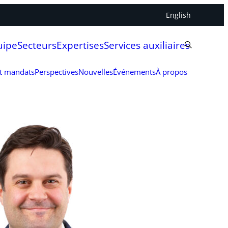
English
uipe
Secteurs
Expertises
Services auxiliaires
et mandats
Perspectives
Nouvelles
Événements
À propos