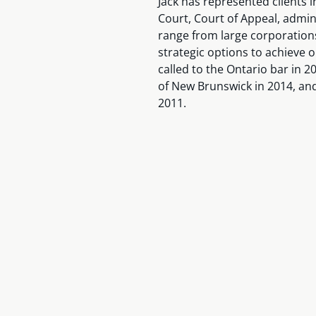
Jack has represented clients i
Court, Court of Appeal, adminis
range from large corporations 
strategic options to achieve o
called to the Ontario bar in 2
of New Brunswick in 2014, and
2011.