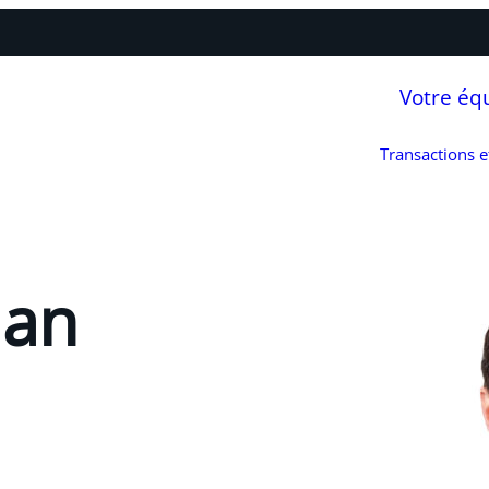
Votre éq
Transactions 
man