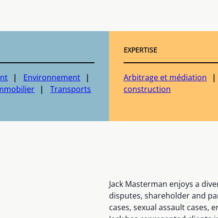
EXPERTISE
nt
Environnement
Arbitrage et médiation
mmobilier
Transports
construction
Jack Masterman enjoys a diver
disputes, shareholder and par
cases, sexual assault cases, 