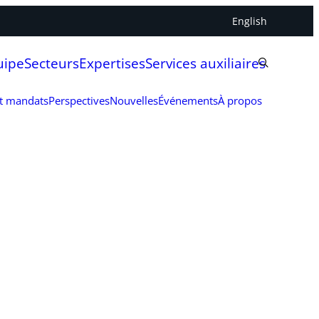
English
uipe
Secteurs
Expertises
Services auxiliaires
et mandats
Perspectives
Nouvelles
Événements
À propos