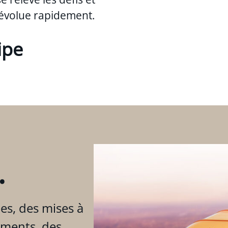
évolue rapidement.
ipe
.
es, des mises à
ements, des