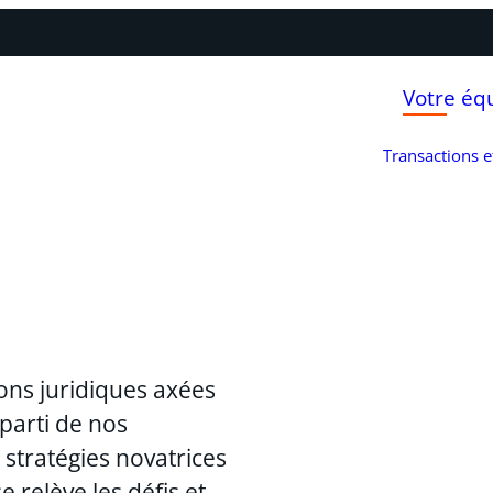
Votre éq
Transactions 
ons juridiques axées
 parti de nos
stratégies novatrices
 relève les défis et