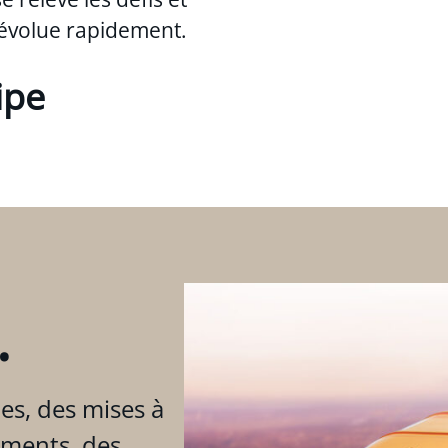
évolue rapidement.
ipe
.
es, des mises à
ements, des