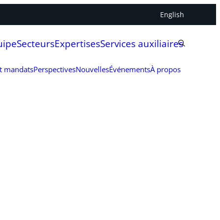
English
uipe
Secteurs
Expertises
Services auxiliaires
et mandats
Perspectives
Nouvelles
Événements
À propos