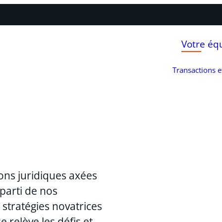
Votre éq
Transactions 
ons juridiques axées
 parti de nos
stratégies novatrices
 relève les défis et