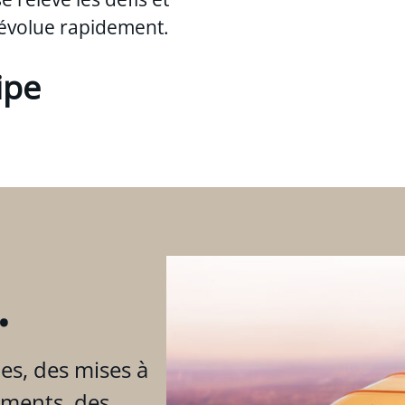
évolue rapidement.
ipe
.
es, des mises à
ements, des