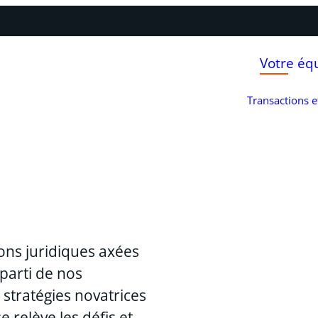
Votre éq
Transactions 
ons juridiques axées
 parti de nos
stratégies novatrices
 relève les défis et