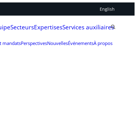
English
uipe
Secteurs
Expertises
Services auxiliaires
et mandats
Perspectives
Nouvelles
Événements
À propos