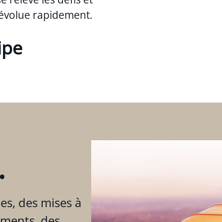
évolue rapidement.
ipe
.
es, des mises à
ements, des