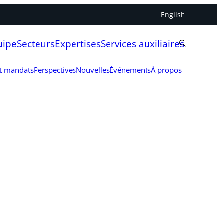
English
uipe
Secteurs
Expertises
Services auxiliaires
et mandats
Perspectives
Nouvelles
Événements
À propos