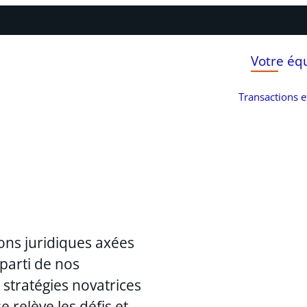
Votre éq
Transactions 
ons juridiques axées
 parti de nos
stratégies novatrices
 relève les défis et