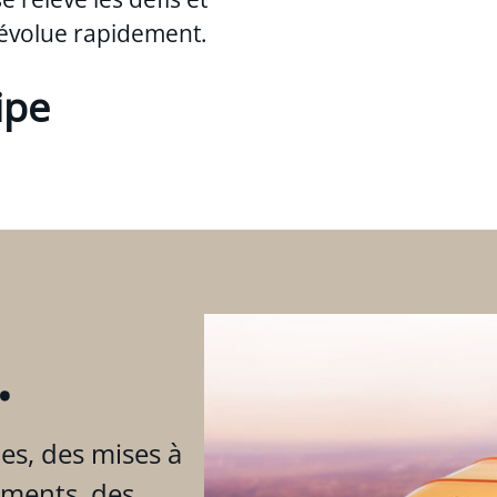
évolue rapidement.
ipe
.
es, des mises à
ements, des