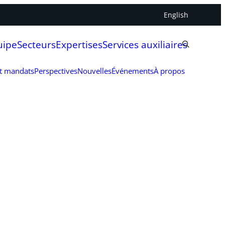
English
uipe
Secteurs
Expertises
Services auxiliaires
et mandats
Perspectives
Nouvelles
Événements
À propos