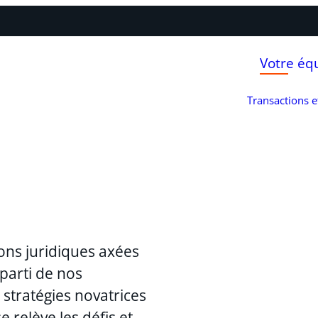
Votre éq
Transactions 
ons juridiques axées
 parti de nos
stratégies novatrices
 relève les défis et