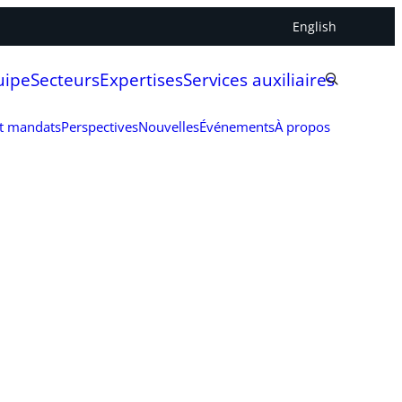
English
uipe
Secteurs
Expertises
Services auxiliaires
et mandats
Perspectives
Nouvelles
Événements
À propos