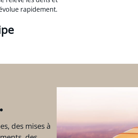
évolue rapidement.
ipe
.
es, des mises à
ements, des