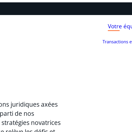
Votre éq
Transactions 
ons juridiques axées
 parti de nos
stratégies novatrices
 relève les défis et