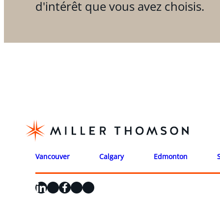
d'intérêt que vous avez choisis.
Vancouver
Calgary
Edmonton
LinkedIn
X
Facebook
Instagram
YouTube