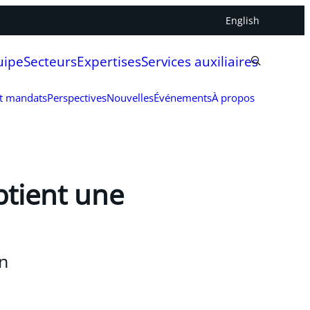
English
uipe
Secteurs
Expertises
Services auxiliaires
et mandats
Perspectives
Nouvelles
Événements
À propos
btient une
on