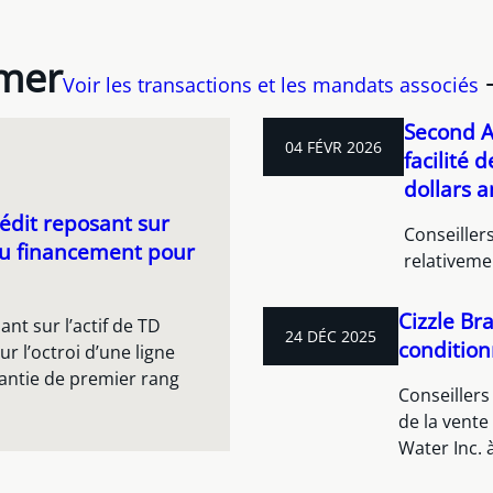
imer
Voir les transactions et les mandats associés
Second A
04 FÉVR 2026
facilité 
dollars 
édit reposant sur
Conseiller
eau financement pour
relativeme
Cizzle Br
ant sur l’actif de TD
24 DÉC 2025
condition
r l’octroi d’une ligne
rantie de premier rang
Conseillers
de la vente
Water Inc. 