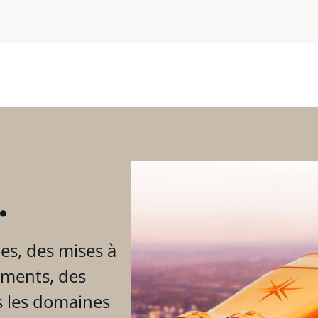
.
es, des mises à
ements, des
s les domaines