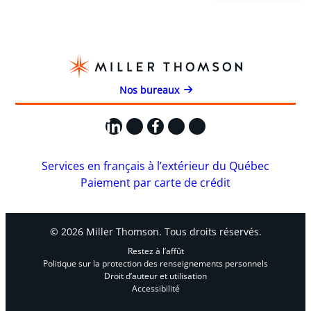
Nos bureaux
LinkedIn
X
Facebook
Instagram
YouTube
Services en français à l’extérieur du Québec
Paiement par carte de crédit
© 2026 Miller Thomson. Tous droits réservés.
Restez à l’affût
Politique sur la protection des renseignements personnels
Droit d’auteur et utilisation
Accessibilité