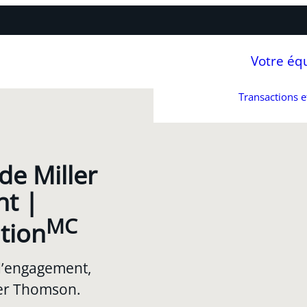
Votre éq
Transactions 
de Miller
t |
MC
tion
d’engagement,
ler Thomson.