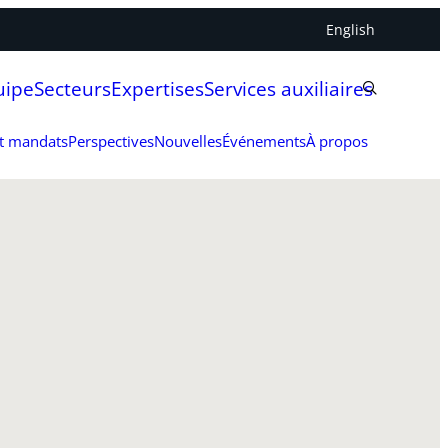
English
uipe
Secteurs
Expertises
Services auxiliaires
et mandats
Perspectives
Nouvelles
Événements
À propos