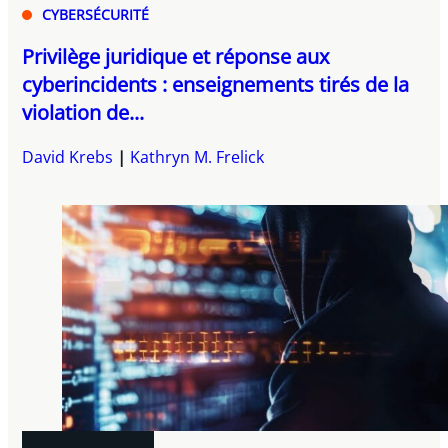
CYBERSÉCURITÉ
Privilège juridique et réponse aux
cyberincidents : enseignements tirés de la
violation de...
David Krebs
Kathryn M. Frelick