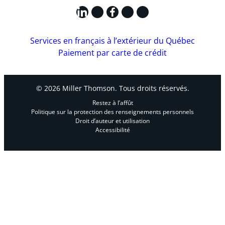
LinkedIn
X
Facebook
Instagram
YouTube
Services en français à l’extérieur du Québec
Paiement par carte de crédit
© 2026 Miller Thomson. Tous droits réservés.
Restez à l’affût
Politique sur la protection des renseignements personnels
Droit d’auteur et utilisation
Accessibilité