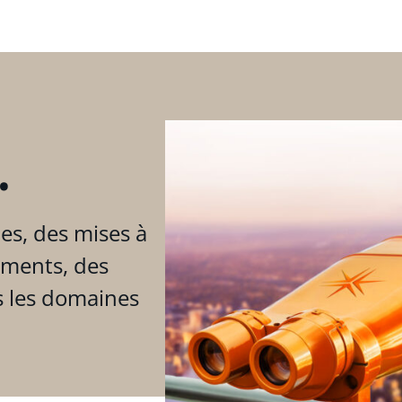
.
es, des mises à
ements, des
s les domaines