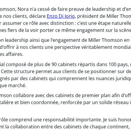
 Thomson, Nora n’a cessé de faire preuve de leadership et d
 nos clients, déclare
Enzo Di Iorio
, président de Miller Thom
r assumer ce rôle avec distinction : c’est une étape naturel
s fiers de la voir porter ce même engagement sur la scène 
son leadership ainsi que l’engagement de Miller Thomson en 
n d’offrir à nos clients une perspective véritablement mondia
s affaires.
al composé de plus de 90 cabinets répartis dans 100 pays, 
 Cette structure permet aux clients de se positionner sur d
nés par des cabinets qui comprennent les nuances juridique
que marché.
mson collabore avec des cabinets de premier plan afin d’offr
talière et bien coordonnée, renforcée par un solide réseau 
e rôle comprend une responsabilité importante. Je suis hon
nt la collaboration entre des cabinets de chaque continent,