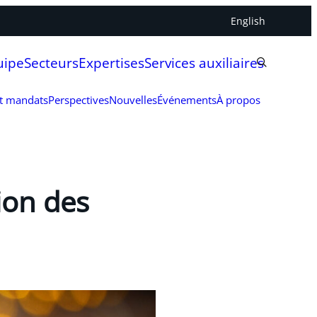
English
uipe
Secteurs
Expertises
Services auxiliaires
et mandats
Perspectives
Nouvelles
Événements
À propos
ion des