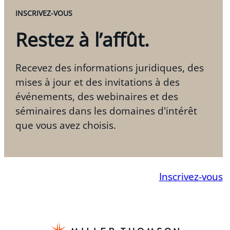
FranNews
, 2006
INSCRIVEZ-VOUS
« Contractual Legal Liability of Manufacturers
Restez à l’affût.
and Distributors Under Québec Law »,
Franchise
and Distribution
, 2006
Recevez des informations juridiques, des
mises à jour et des invitations à des
événements, des webinaires et des
séminaires dans les domaines d'intérêt
que vous avez choisis.
Inscrivez-vous