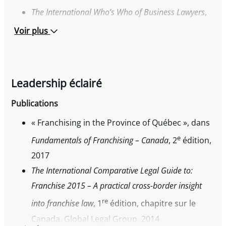
The International Who’s Who of Business Lawyers
,
2014
Voir plus
The Canadian Legal Lexpert
Directory
– Avocate de
premier plan en droit des franchises, 2009-2015
Médaille du jubilé de diamant de la reine
Leadership éclairé
Elizabeth II, 2012
Who’s Who Legal: Canada
, 2011-2015;
Franchise
Publications
Lawyers
, 2011-2015
« Franchising in the Province of Québec », dans
Lexpert Guide to the Leading US/Canada Cross-
e
Fundamentals of Franchising – Canada
, 2
édition,
border Litigation Lawyers in Canada
– Avocate à
2017
surveiller en litiges transfrontaliers, 2009 et
The International Comparative Legal Guide to:
2010
Franchise 2015 – A practical cross-border insight
re
into franchise law
, 1
édition, chapitre sur le
Canada, Global Legal Group, 2014