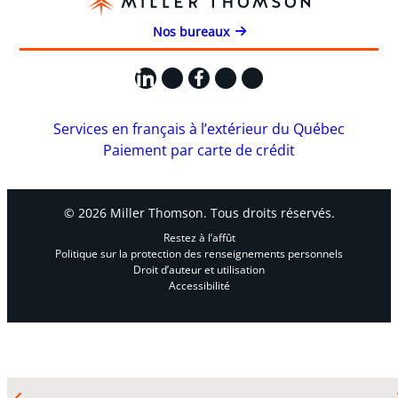
Nos bureaux
LinkedIn
X
Facebook
Instagram
YouTube
Services en français à l’extérieur du Québec
Paiement par carte de crédit
© 2026 Miller Thomson. Tous droits réservés.
Restez à l’affût
Politique sur la protection des renseignements personnels
Droit d’auteur et utilisation
Accessibilité