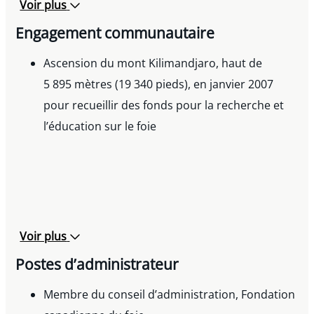
Voir plus
« Les principaux impacts de la Loi sur la
Engagement communautaire
concurrence en droit de la franchise », dans
Développements récents en droit de la franchise
,
Ascension du mont Kilimandjaro, haut de
Service de la Formation continue, Barreau du
5 895 mètres (19 340 pieds), en janvier 2007
Québec, vol. 368, 2013
pour recueillir des fonds pour la recherche et
« Quebec – Language Charter: The Mandatory
l’éducation sur le foie
Duities of a Company, Franchise and
Distribution », Federated Press, 2013
« The Charter of the French Language: What to
Know When Doing Business in Quebec,
Franchise and Distribution », Federated Press,
Voir plus
2013
Postes d’administrateur
Covenants against Competition in Franchise
e
Agreements
, 3
édition, American Bar
Membre du conseil d’administration, Fondation
Association Forum on Franchising, 2012