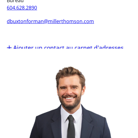
Bureau
604.628.2890
dbuxtonforman@millerthomson.com
Ajouter un contact au carnet d'adresses