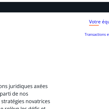
Votre éq
Transactions 
ons juridiques axées
 parti de nos
stratégies novatrices
 relève les défis et