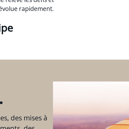
évolue rapidement.
ipe
.
es, des mises à
ements, des