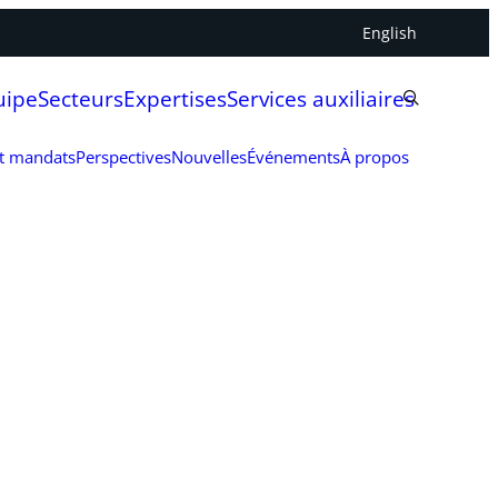
English
uipe
Secteurs
Expertises
Services auxiliaires
et mandats
Perspectives
Nouvelles
Événements
À propos