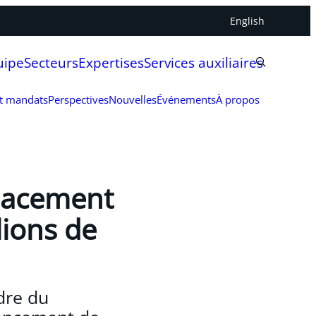
English
uipe
Secteurs
Expertises
Services auxiliaires
et mandats
Perspectives
Nouvelles
Événements
À propos
placement
lions de
adre du