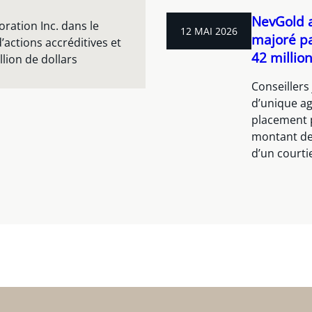
NevGold a
oration Inc. dans le
12 MAI 2026
majoré pa
actions accréditives et
42 million
lion de dollars
Conseillers 
d’unique ag
placement p
montant de 
d’un courti