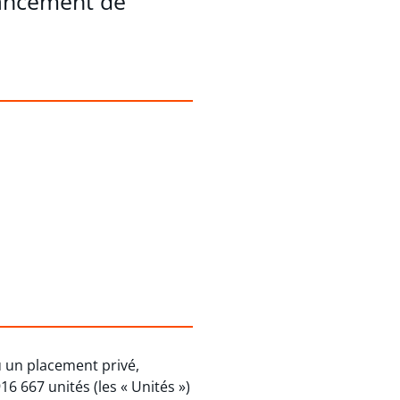
nancement de
u un placement privé,
6 667 unités (les « Unités »)