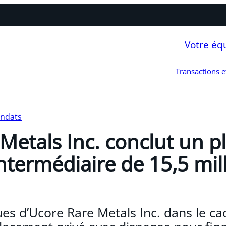
Votre éq
Transactions 
andats
Metals Inc. conclut un 
intermédiaire de 15,5 mil
ques d’Ucore Rare Metals Inc. dans le c