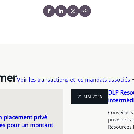
imer
Voir les transactions et les mandats associés
DLP Resou
21 MAI 2026
intermédi
Conseillers
un placement privé
privé de ca
ives pour un montant
Resources I