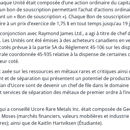
haque Unité était composée d’une action ordinaire du capital
 d’un bon de souscription permettant l’achat d’actions ordin
uant un « Bon de souscription »). Chaque Bon de souscripti
re à un prix d’exercice de 1,75 $ en tout temps jusqu’au 19 
 conjonction avec Raymond James Ltd., a agi à titre de chef d
re. Les Unités ont été émises à des acheteurs canadiens en v
otés prévue à la partie 5A du Règlement 45-106 sur les dis
rale coordonnée 45-935 relative à la dispense de certaines 
eur coté.
t axée sur les ressources en métaux rares et critiques ainsi
nt et de séparation qui présentent un potentiel de producti
e plan d’Ucore sont de devenir un chef de file dans le domain
 services de séparation des métaux de premier ordre à l’in
ui a conseillé Ucore Rare Metals Inc. était composée de Ge
oses (marchés financiers, valeurs mobilières et industrie 
s); ainsi que de Kaitlin Hartviksen (Étudiante).