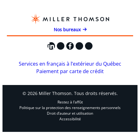
Nos bureaux
LinkedIn
X
Facebook
Instagram
YouTube
Services en français à l’extérieur du Québec
Paiement par carte de crédit
© 2026 Miller Thomson. Tous droits réservés.
Restez à l’affût
Politique sur la protection des renseignements personnels
Droit d’auteur et utilisation
Accessibilité