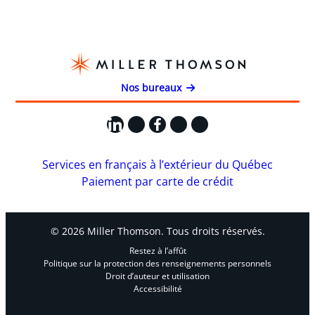
Nos bureaux
LinkedIn
X
Facebook
Instagram
YouTube
Services en français à l’extérieur du Québec
Paiement par carte de crédit
© 2026 Miller Thomson. Tous droits réservés.
Restez à l’affût
Politique sur la protection des renseignements personnels
Droit d’auteur et utilisation
Accessibilité