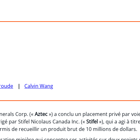
roude
Calvin Wang
nerals Corp. («
Aztec
») a conclu un placement privé par voie
igé par Stifel Nicolaus Canada Inc. («
Stifel
»), qui a agi à ti
rmis de recueillir un produit brut de 10 millions de dollars.
oration minière qui concentre ses activités sur deux projet