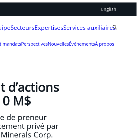
English
uipe
Secteurs
Expertises
Services auxiliaires
et mandats
Perspectives
Nouvelles
Événements
À propos
t d’actions
 10 M$
tre de preneur
acement privé par
 Minerals Corp.