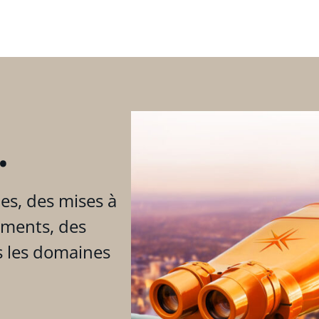
.
es, des mises à
ements, des
s les domaines