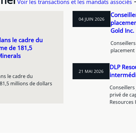
Voir les transactions et les mandats associés
Conseille
04 JUIN 2026
placement
Gold Inc.
ans le cadre du
Conseillers
rme de 181,5
placement p
Minerals
DLP Resou
21 MAI 2026
intermédi
ans le cadre du
1,5 millions de dollars
Conseillers
privé de ca
Resources I