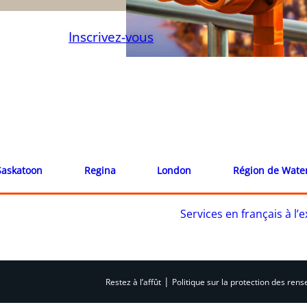
Inscrivez-vous
Saskatoon
Regina
London
Région de Wate
Services en français à l
|
Restez à l’affût
Politique sur la protection des re