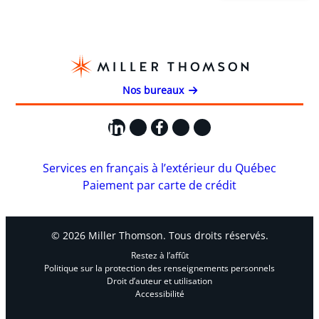
Nos bureaux
LinkedIn
X
Facebook
Instagram
YouTube
Services en français à l’extérieur du Québec
Paiement par carte de crédit
© 2026 Miller Thomson. Tous droits réservés.
Restez à l’affût
Politique sur la protection des renseignements personnels
Droit d’auteur et utilisation
Accessibilité