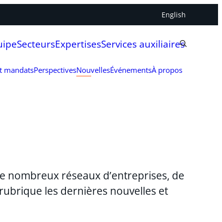
English
uipe
Secteurs
Expertises
Services auxiliaires
et mandats
Perspectives
Nouvelles
Événements
À propos
 de nombreux réseaux d’entreprises, de
rubrique les dernières nouvelles et