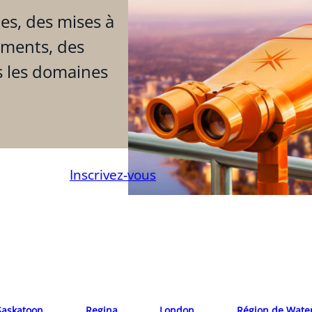
es, des mises à
ements, des
s les domaines
Inscrivez-vous
Saskatoon
Regina
London
Région de Wate