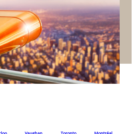
rloo
Vaughan
Toronto
Montréal