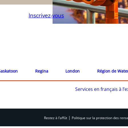
Inscrivez-vous
Saskatoon
Regina
London
Région de Wate
Services en français à l
|
Restez à l’affût
Politique sur la protection des re