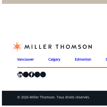
Vancouver
Calgary
Edmonton
LinkedIn
X
Facebook
Instagram
YouTube
© 2026 Miller Thomson. Tous droits réservés.