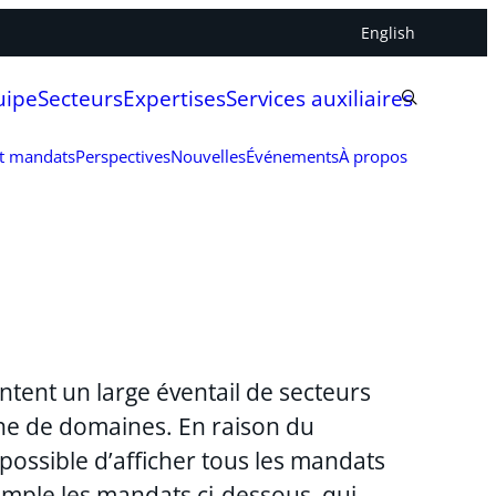
English
uipe
Secteurs
Expertises
Services auxiliaires
et mandats
Perspectives
Nouvelles
Événements
À propos
ntent un large éventail de secteurs
aine de domaines. En raison du
possible d’afficher tous les mandats
emple les mandats ci-dessous, qui