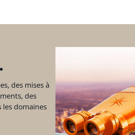
.
es, des mises à
ements, des
s les domaines