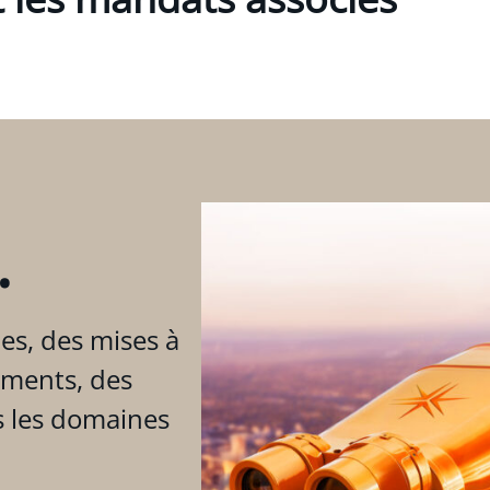
.
es, des mises à
ements, des
s les domaines