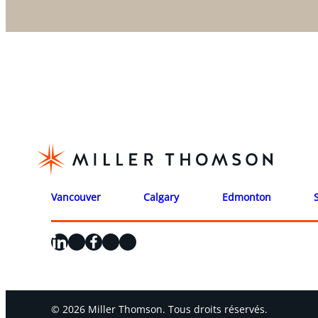
Vancouver
Calgary
Edmonton
LinkedIn
X
Facebook
Instagram
YouTube
© 2026 Miller Thomson. Tous droits réservés.