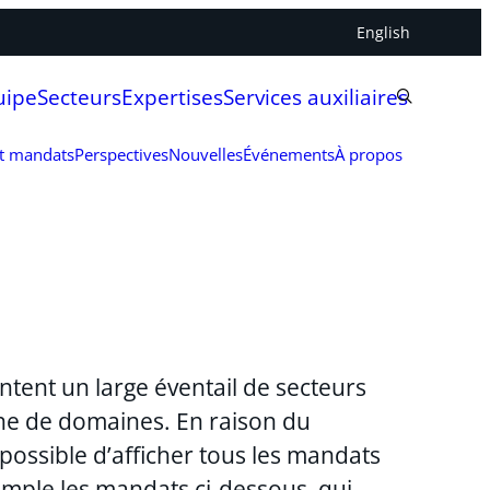
English
uipe
Secteurs
Expertises
Services auxiliaires
et mandats
Perspectives
Nouvelles
Événements
À propos
ntent un large éventail de secteurs
aine de domaines. En raison du
possible d’afficher tous les mandats
emple les mandats ci-dessous, qui