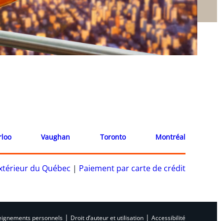
rloo
Vaughan
Toronto
Montréal
’extérieur du Québec
|
Paiement par carte de crédit
|
|
nseignements personnels
Droit d’auteur et utilisation
Accessibilité