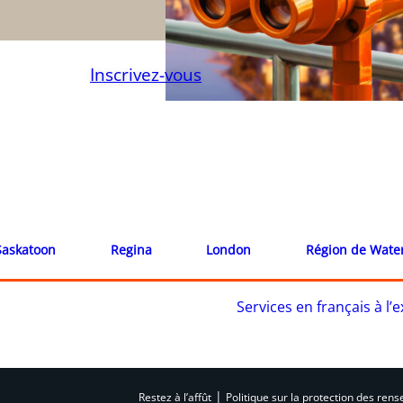
Inscrivez-vous
Saskatoon
Regina
London
Région de Wate
Services en français à l
|
Restez à l’affût
Politique sur la protection des re