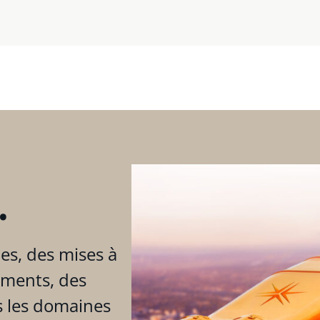
.
es, des mises à
ements, des
s les domaines