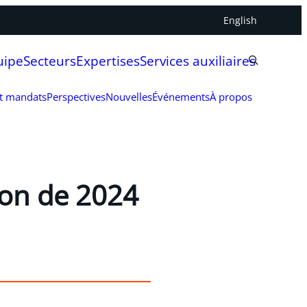
English
uipe
Secteurs
Expertises
Services auxiliaires
et mandats
Perspectives
Nouvelles
Événements
À propos
ion de 2024