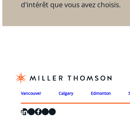
d'intérêt que vous avez choisis.
Vancouver
Calgary
Edmonton
LinkedIn
X
Facebook
Instagram
YouTube